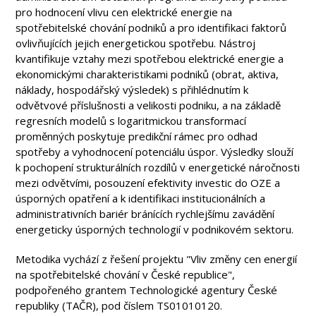
pro hodnocení vlivu cen elektrické energie na
spotřebitelské chování podniků a pro identifikaci faktorů
ovlivňujících jejich energetickou spotřebu. Nástroj
kvantifikuje vztahy mezi spotřebou elektrické energie a
ekonomickými charakteristikami podniků (obrat, aktiva,
náklady, hospodářský výsledek) s přihlédnutím k
odvětvové příslušnosti a velikosti podniku, a na základě
regresních modelů s logaritmickou transformací
proměnných poskytuje predikční rámec pro odhad
spotřeby a vyhodnocení potenciálu úspor. Výsledky slouží
k pochopení strukturálních rozdílů v energetické náročnosti
mezi odvětvími, posouzení efektivity investic do OZE a
úsporných opatření a k identifikaci institucionálních a
administrativních bariér bránících rychlejšímu zavádění
energeticky úsporných technologií v podnikovém sektoru.
Metodika vychází z řešení projektu "Vliv změny cen energií
na spotřebitelské chování v České republice",
podpořeného grantem Technologické agentury České
republiky (TAČR), pod číslem TS01010120.