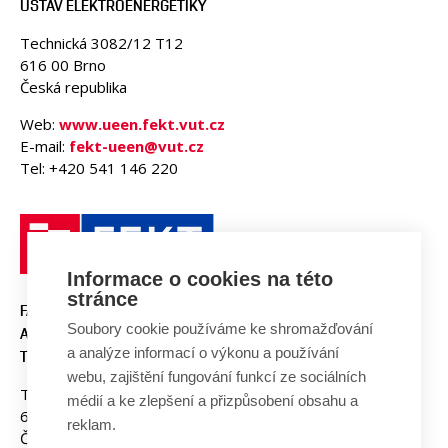
ÚSTAV ELEKTROENERGETIKY
Technická 3082/12 T12
616 00 Brno
Česká republika
Web:
www.ueen.fekt.vut.cz
E-mail:
fekt-ueen@vut.cz
Tel: +420 541 146 220
Informace o cookies na této
stránce
FAKULTA ELEKTROTECHNIKY
Soubory cookie používáme ke shromažďování
A KOMUNIKAČNÍCH
a analýze informací o výkonu a používání
TECHNOLOGIÍ, VUT V BRNĚ
webu, zajištění fungování funkcí ze sociálních
Technická 3058/10
médií a ke zlepšení a přizpůsobení obsahu a
616 00 Brno
reklam.
Česká republika