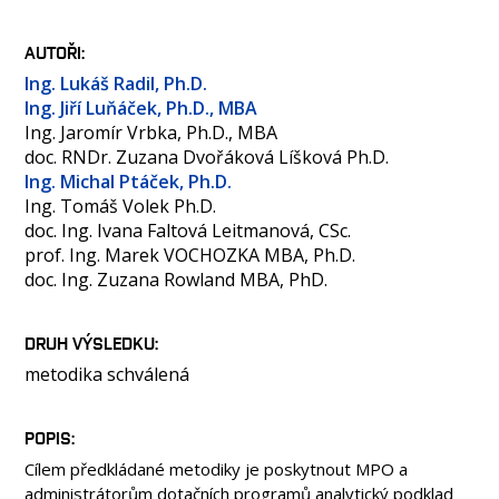
OSOBY
LABORATOŘE
AUTOŘI
MÉDIA
Ing. Lukáš Radil, Ph.D.
Ing. Jiří Luňáček, Ph.D., MBA
KONFERENCE A SOUTĚŽE
Ing. Jaromír Vrbka, Ph.D., MBA
KONTAKT
doc. RNDr. Zuzana Dvořáková Líšková Ph.D.
Ing. Michal Ptáček, Ph.D.
Ing. Tomáš Volek Ph.D.
doc. Ing. Ivana Faltová Leitmanová, CSc.
prof. Ing. Marek VOCHOZKA MBA, Ph.D.
doc. Ing. Zuzana Rowland MBA, PhD.
DRUH VÝSLEDKU
metodika schválená
POPIS
Cílem předkládané metodiky je poskytnout MPO a
administrátorům dotačních programů analytický podklad