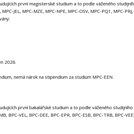
ujících první magisterské studium a to podle váženého studijní
SV, MPC-JEL, MPC-MZE, MPC-NPE, MPC-OSV, MPC-PQ1, MPC-PRJ
vány:
en 2026.
endium, nemá nárok na stipendium za studium MPC-EEN.
dujících první bakalářské studium a to podle váženého studijn
C-TMB, BPC-VEL, BPC-DEE, BPC-EPR, BPC-ESB, BPC-TRB, BPC-VEE)