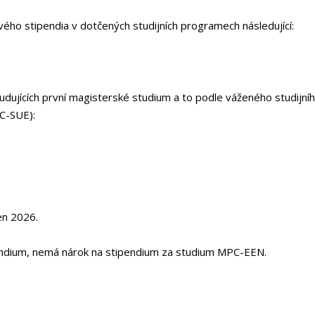
ého stipendia v dotčených studijních programech následující:
ujících první magisterské studium a to podle váženého studijní
C-SUE):
en 2026.
endium, nemá nárok na stipendium za studium MPC-EEN.