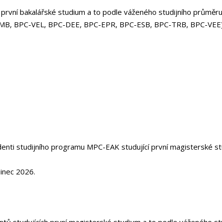
 první bakalářské studium a to podle váženého studijního prům
C-TMB, BPC-VEL, BPC-DEE, BPC-EPR, BPC-ESB, BPC-TRB, BPC-VEE)
udenti studijního programu MPC-EAK studující první magisterské s
inec 2026.