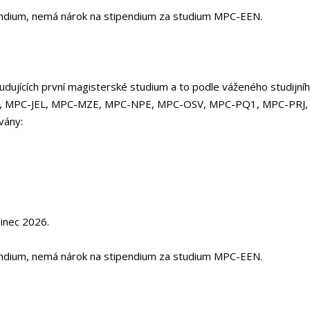
endium, nemá nárok na stipendium za studium MPC-EEN.
ujících první magisterské studium a to podle váženého studijní
SV, MPC-JEL, MPC-MZE, MPC-NPE, MPC-OSV, MPC-PQ1, MPC-PRJ
vány:
inec 2026.
endium, nemá nárok na stipendium za studium MPC-EEN.