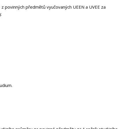
ěru z povinných předmětů vyučovaných UEEN a UVEE za
:
tudium.