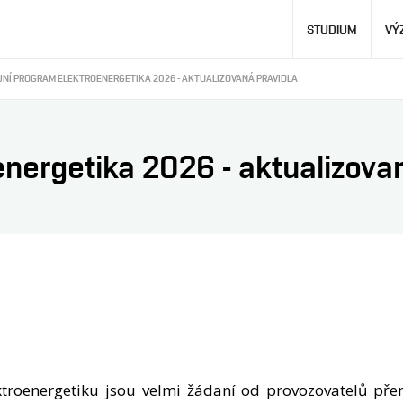
Hlavní
STUDIUM
VÝ
navigace
JNÍ PROGRAM ELEKTROENERGETIKA 2026 - AKTUALIZOVANÁ PRAVIDLA
energetika 2026 - aktualizova
roenergetiku jsou velmi žádaní od provozovatelů přen