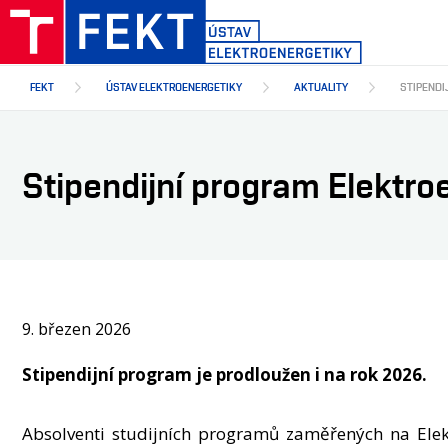
Přejít
k
hlavnímu
obsahu
FEKT
ÚSTAV ELEKTROENERGETIKY
AKTUALITY
STIPENDI
Stipendijní program Elektro
9. březen 2026
Stipendijní program je prodloužen i na rok 2026.
Absolventi studijních programů zaměřených na Elekt