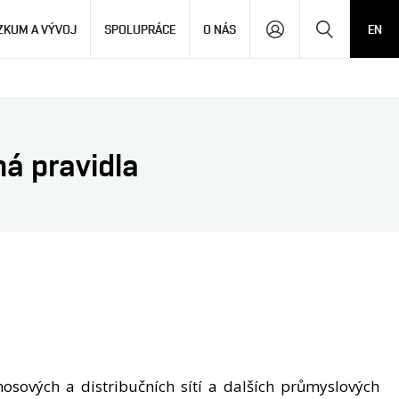
Hledat
ZKUM A VÝVOJ
SPOLUPRÁCE
O NÁS
EN
ná pravidla
osových a distribučních sítí a dalších průmyslových