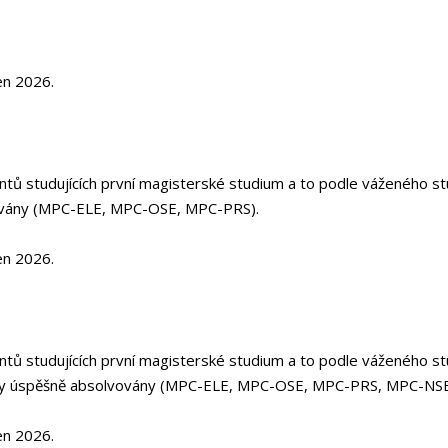
en 2026.
tů studujících první magisterské studium a to podle váženého s
ovány (MPC-ELE, MPC-OSE, MPC-PRS).
en 2026.
tů studujících první magisterské studium a to podle váženého stu
chny úspěšně absolvovány (MPC-ELE, MPC-OSE, MPC-PRS, MPC-
en 2026.