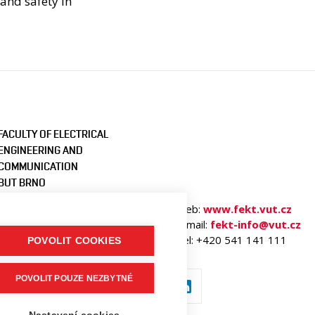
 and safety in
FACULTY OF ELECTRICAL
ENGINEERING AND
COMMUNICATION
BUT BRNO
Technicka 3058/10
Web:
www.fekt.vut.cz
616 00 Brno
E-mail:
fekt-info@vut.cz
Czech Republic
Tel: +420 541 141 111
POVOLIT COOKIES
POVOLIT POUZE NEZBYTNÉ