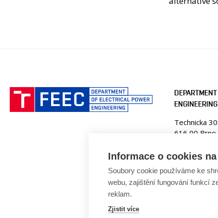
alternative s
DEPARTMENT 
ENGINEERING
Technicka 3
616 00 Brno
Czech Republ
Informace o cookies na 
Web:
www.ue
Soubory cookie používáme ke shr
E-mail:
fekt
webu, zajištění fungování funkcí z
Tel: +420 5
reklam.
Zjistit více