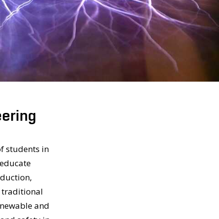
eering
f students in
 educate
oduction,
 traditional
renewable and