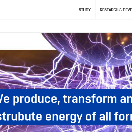
Hlavní
STUDY
RESEARCH & DEV
navigace
e produce, transform a
strubute energy of all fo