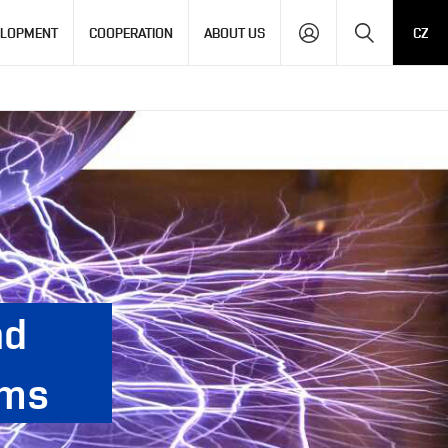
Search
ELOPMENT
COOPERATION
ABOUT US
CZ
nd
rms