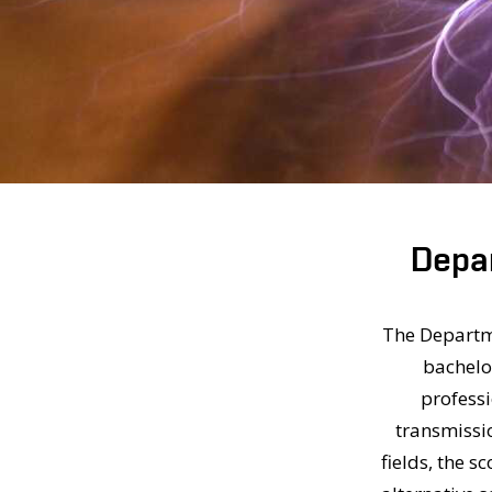
Depar
The Departme
bachelo
professi
transmissio
fields, the 