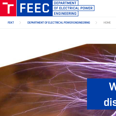
Skip
to
main
content
FEKT
DEPARTMENT OF ELECTRICAL POWER ENGINEERING
HOME
W
di