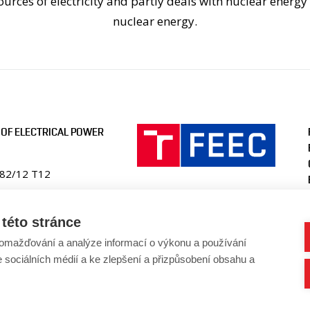
ources of electricity and partly deals with nuclear energy
nuclear energy.
OF ELECTRICAL POWER
082/12 T12
ic
této stránce
en.fekt.vut.cz
omažďování a analýze informací o výkonu a používání
-ueen@vut.cz
e sociálních médií a ke zlepšení a přizpůsobení obsahu a
41 146 220