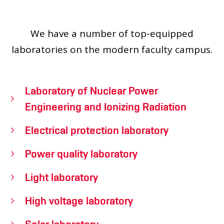
PEOPLE
LABORATORIES
We have a number of top-equipped
MEDIA
laboratories on the modern faculty campus.
CONFERENCES AND COMPETITIONS
CONTACT
Laboratory of Nuclear Power
Engineering and Ionizing Radiation
Electrical protection laboratory
Power quality laboratory
Light laboratory
High voltage laboratory