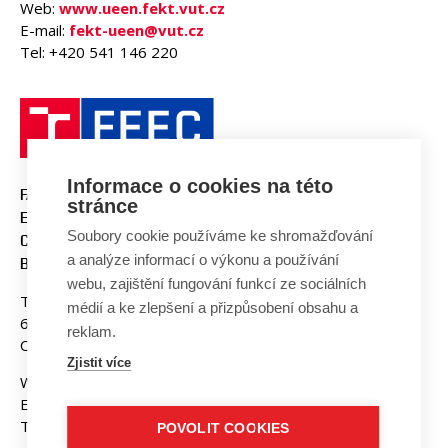
Web:
www.ueen.fekt.vut.cz
E-mail:
fekt-ueen@vut.cz
Tel: +420 541 146 220
Informace o cookies na této
FACULTY OF ELECTRICAL
stránce
ENGINEERING AND
Soubory cookie používáme ke shromažďování
COMMUNICATION
a analýze informací o výkonu a používání
BUT BRNO
webu, zajištění fungování funkcí ze sociálních
Technicka 3058/10
médií a ke zlepšení a přizpůsobení obsahu a
616 00 Brno
reklam.
Czech Republic
Zjistit více
Web:
www.fekt.vut.cz
E-mail:
fekt-info@vut.cz
Tel: +420 541 141 111
POVOLIT COOKIES