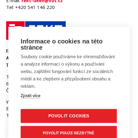
E-mail:
fekt-ueen@vut.cz
Tel: +420 541 146 220
Informace o cookies na této
stránce
FAKULTA ELEKTROTECHNIKY
Soubory cookie používáme ke shromažďování
A KOMUNIKAČNÍCH
a analýze informací o výkonu a používání
TECHNOLOGIÍ, VUT V BRNĚ
webu, zajištění fungování funkcí ze sociálních
Technická 3058/10
médií a ke zlepšení a přizpůsobení obsahu a
616 00 Brno
reklam.
Česká republika
Zjistit více
Web:
www.fekt.vut.cz
E-mail:
fekt-info@vut.cz
Tel: +420 541 141 111
POVOLIT COOKIES
POVOLIT POUZE NEZBYTNÉ