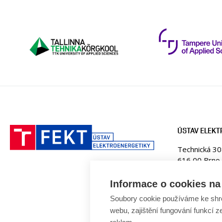
ÚSTAV ELEKT
Technická 3
616 00 Brno
Česká republ
Informace o cookies na 
Web:
www.ue
Soubory cookie používáme ke shr
E-mail:
fekt
Tel: +420 5
webu, zajištění fungování funkcí z