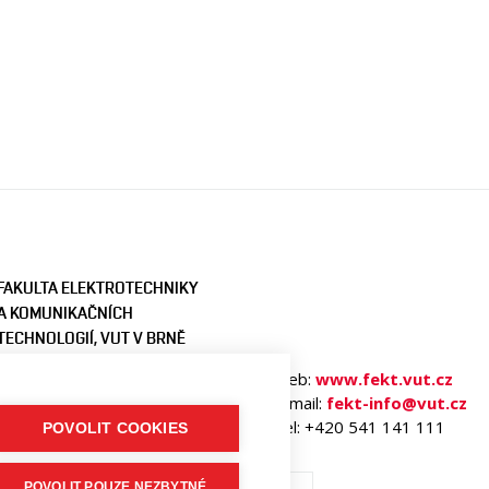
FAKULTA ELEKTROTECHNIKY
A KOMUNIKAČNÍCH
TECHNOLOGIÍ, VUT V BRNĚ
Technická 3058/10
Web:
www.fekt.vut.cz
616 00 Brno
E-mail:
fekt-info@vut.cz
Česká republika
Tel: +420 541 141 111
POVOLIT COOKIES
POVOLIT POUZE NEZBYTNÉ