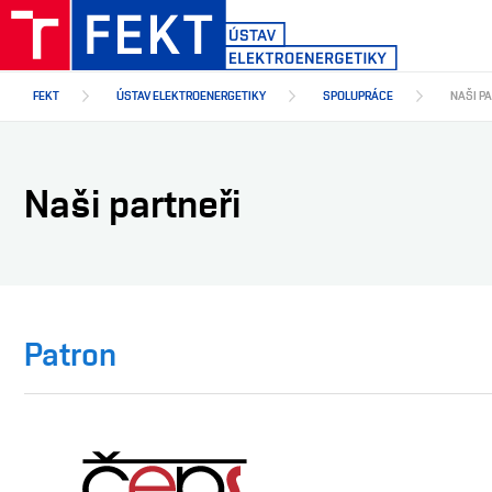
Přejít
k
hlavnímu
obsahu
FEKT
ÚSTAV ELEKTROENERGETIKY
SPOLUPRÁCE
NAŠI P
Naši partneři
Patron