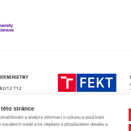
ROENERGETIKY
082/12 T12
ika
této stránce
en.fekt.vut.cz
omažďování a analýze informací o výkonu a používání
-ueen@vut.cz
41 146 220
e sociálních médií a ke zlepšení a přizpůsobení obsahu a