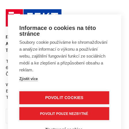
Informace o cookies na této
stránce
FAKULTA ELEKTROTECHNIKY
Soubory cookie používáme ke shromažďování
A KOMUNIKAČNÍCH
a analýze informací o výkonu a používání
TECHNOLOGIÍ, VUT V BRNĚ
webu, zajištění fungování funkcí ze sociálních
Technická 3058/10
médií a ke zlepšení a přizpůsobení obsahu a
616 00 Brno
reklam.
Česká republika
Zjistit více
Web:
www.fekt.vut.cz
E-mail:
fekt-info@vut.cz
Tel: +420 541 141 111
POVOLIT COOKIES
POVOLIT POUZE NEZBYTNÉ