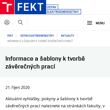
Přejít
k
hlavnímu
Hledat
obsahu
MENU
Hlavní
FEKT
ÚSTAV ELEKTROENERGETIKY
AKTUALITY
STUDIUM
navigace
INFORMACE A ŠABLONY K TVORBĚ ZÁVĚREČNÝCH PRACÍ
VÝZKUM A VÝVOJ
PROČ STUDOVAT NÁŠ PROGRAM
Informace a šablony k tvorbě
NABÍDKA STUDIJNÍCH PROGRAMŮ
závěrečných prací
VÝUKOVÉ LABORATOŘE
SPOLUPRÁCE
HLAVNÍ OBLASTI VÝZKUMU A VÝVOJE
VÝZKUMNÉ LABORATOŘE
CO ZAJÍMAVÉHO JSME NA ÚSTAVU VYZKOUMALI
21. říjen 2020
O NÁS
JAK S NÁMI SPOLUPRACOVAT
JAKÉ PROJEKTY U NÁS ŘEŠÍME
NAŠI PARTNEŘI
Aktuální vyhlášky, pokyny a šablony k tvorbě
SEMINÁŘE A ŠKOLENÍ
EN
O ÚSTAVU
závěrečných prací naleznete na stránkách fakulty, v