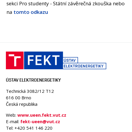
OSOBY
sekci Pro studenty - Státní závěrečná zkouška nebo
na
tomto odkazu
LABORATOŘE
MÉDIA
KONFERENCE A SOUTĚŽE
KONTAKT
ÚSTAV ELEKTROENERGETIKY
Technická 3082/12 T12
616 00 Brno
Česká republika
Web:
www.ueen.fekt.vut.cz
E-mail:
fekt-ueen@vut.cz
Tel: +420 541 146 220