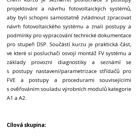
OSOBY
projektování a návrhu fotovoltaických systémů,
LABORATOŘE
aby byli schopni samostatně zvládnout zpracovat
MÉDIA
návrh fotovoltaického systému a znali postupy a
KONFERENCE A SOUTĚŽE
podmínky pro vypracování technické dokumentace
KONTAKT
pro stupeň DSP. Součástí kurzu je praktická část,
ve které si posluchači osvojí montáž FV systému a
základy provozní diagnostiky a seznámí se
s postupy nastavení/parametrizace střídačů pro
FVE a postupy a procedurami souvisejícími
s ověřováním souladu výrobních modulů kategorie
A1 a A2.
Cílová skupina: