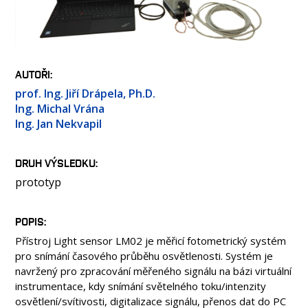
OSOBY
LABORATOŘE
MÉDIA
KONFERENCE A SOUTĚŽE
AUTOŘI
KONTAKT
prof. Ing. Jiří Drápela, Ph.D.
Ing. Michal Vrána
Ing. Jan Nekvapil
DRUH VÝSLEDKU
prototyp
POPIS
Přístroj Light sensor LM02 je měřicí fotometrický systém
pro snímání časového průběhu osvětlenosti. Systém je
navržený pro zpracování měřeného signálu na bázi virtuální
instrumentace, kdy snímání světelného toku/intenzity
osvětlení/svítivosti, digitalizace signálu, přenos dat do PC