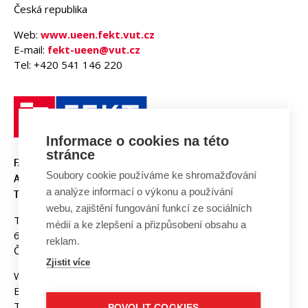
Česká republika
Web:
www.ueen.fekt.vut.cz
E-mail:
fekt-ueen@vut.cz
Tel: +420 541 146 220
Informace o cookies na této
stránce
FAKULTA ELEKTROTECHNIKY
Soubory cookie používáme ke shromažďování
A KOMUNIKAČNÍCH
a analýze informací o výkonu a používání
TECHNOLOGIÍ, VUT V BRNĚ
webu, zajištění fungování funkcí ze sociálních
Technická 3058/10
médií a ke zlepšení a přizpůsobení obsahu a
616 00 Brno
reklam.
Česká republika
Zjistit více
Web:
www.fekt.vut.cz
E-mail:
fekt-info@vut.cz
Tel: +420 541 141 111
POVOLIT COOKIES