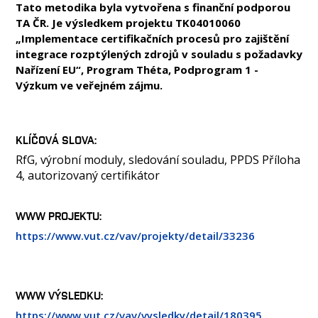
Tato metodika byla vytvořena s finanční podporou
TA ČR. Je výsledkem projektu TK04010060
„Implementace certifikačních procesů pro zajištění
integrace rozptýlených zdrojů v souladu s požadavky
Nařízení EU“, Program Théta, Podprogram 1 -
Výzkum ve veřejném zájmu.
KLÍČOVÁ SLOVA
RfG, výrobní moduly, sledování souladu, PPDS Příloha
4, autorizovaný certifikátor
WWW PROJEKTU:
https://www.vut.cz/vav/projekty/detail/33236
WWW VÝSLEDKU:
https://www.vut.cz/vav/vysledky/detail/180395