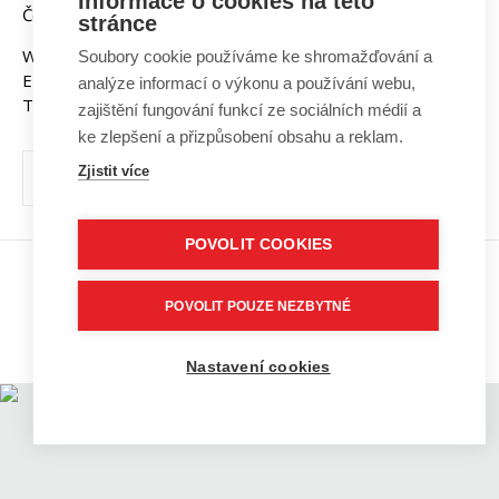
Informace o cookies na této
Česká republika
stránce
Web:
www.fekt.vut.cz
Soubory cookie používáme ke shromažďování a
E-mail:
fekt-info@vut.cz
analýze informací o výkonu a používání webu,
Tel: +420 541 141 111
zajištění fungování funkcí ze sociálních médií a
ke zlepšení a přizpůsobení obsahu a reklam.
Zjistit více
POVOLIT COOKIES
Copyright © 2026 VUT v Brně
POVOLIT POUZE NEZBYTNÉ
Prohlášení o přístupnosti
Informace o používání cookies
Nastavení cookies