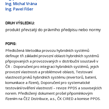
OSOBY
Ing. Michal Vrána
Ing. Pavel Fišer
LABORATOŘE
MÉDIA
DRUH VÝSLEDKU
KONFERENCE A SOUTĚŽE
produkt převzatý do právního předpisu nebo normy
KONTAKT
POPIS
Předložená Metodika provozu hybridních systémů
definuje tři základní provozní oblasti hybridních systémů
připojovaných a provozovaných v distribuční soustavě v
ČR - Doporučení pro integraci hybridních systémů, jejich
provozní vlastnosti a problémové oblasti, Testovaní
vlastností prvků hybridních systému (invertorů, baterií,
komunikace a řízení), Doporučení pro systematické
testování/ověření vlastností – revize PPDS a souvisejících
norem. Předložený dokument prošel připomínkovým
řízením na ČEZ Distribuce, a.s., ČK CIRED a komise PPDS.