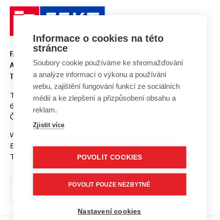
Informace o cookies na této
stránce
FAKULTA ELEKTROTECHNIKY
Soubory cookie používáme ke shromažďování
A KOMUNIKAČNÍCH
a analýze informací o výkonu a používání
TECHNOLOGIÍ, VUT V BRNĚ
webu, zajištění fungování funkcí ze sociálních
Technická 3058/10
médií a ke zlepšení a přizpůsobení obsahu a
616 00 Brno
reklam.
Česká republika
Zjistit více
Web:
www.fekt.vut.cz
E-mail:
fekt-info@vut.cz
Tel: +420 541 141 111
POVOLIT COOKIES
POVOLIT POUZE NEZBYTNÉ
Nastavení cookies