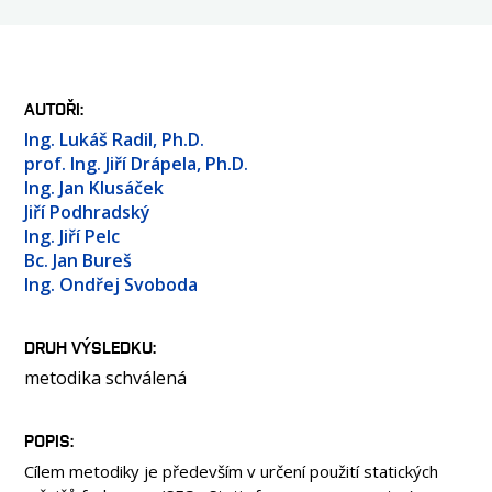
OSOBY
LABORATOŘE
MÉDIA
AUTOŘI
KONFERENCE A SOUTĚŽE
Ing. Lukáš Radil, Ph.D.
KONTAKT
prof. Ing. Jiří Drápela, Ph.D.
Ing. Jan Klusáček
Jiří Podhradský
Ing. Jiří Pelc
Bc. Jan Bureš
Ing. Ondřej Svoboda
DRUH VÝSLEDKU
metodika schválená
POPIS
Cílem metodiky je především v určení použití statických