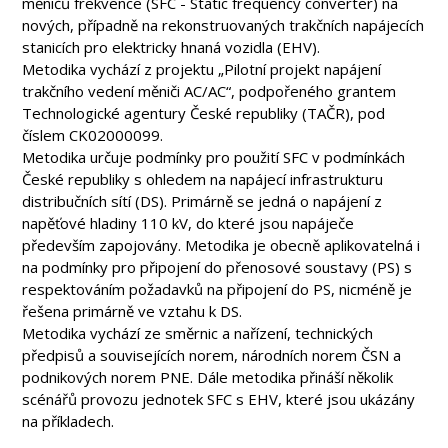
měničů frekvence (SFC - Static frequency converter) na
nových, případně na rekonstruovaných trakčních napájecích
stanicích pro elektricky hnaná vozidla (EHV).
Metodika vychází z projektu „Pilotní projekt napájení
trakčního vedení měniči AC/AC“, podpořeného grantem
Technologické agentury České republiky (TAČR), pod
číslem CK02000099.
Metodika určuje podmínky pro použití SFC v podmínkách
České republiky s ohledem na napájecí infrastrukturu
distribučních sítí (DS). Primárně se jedná o napájení z
napěťové hladiny 110 kV, do které jsou napáječe
především zapojovány. Metodika je obecně aplikovatelná i
na podmínky pro připojení do přenosové soustavy (PS) s
respektováním požadavků na připojení do PS, nicméně je
řešena primárně ve vztahu k DS.
Metodika vychází ze směrnic a nařízení, technických
předpisů a souvisejících norem, národních norem ČSN a
podnikových norem PNE. Dále metodika přináší několik
scénářů provozu jednotek SFC s EHV, které jsou ukázány
na příkladech.