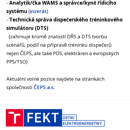
-
Analytik/čka WAMS a správce/kyně řídicího
OSOBY
systému
(
inzerát
)
LABORATOŘE
-
Technická správa dispečerského tréninkového
MÉDIA
simulátoru (DTS)
KONFERENCE A SOUTĚŽE
(zahrnuje kromě znalostí DŘS a DTS tvorbu
KONTAKT
scénářů, podíl na přípravě tréninku dispečerů
nejen ČEPS, ale také PDS, elektráren a evropských
PPS/TSO)
Aktuální volné pozice najdete na stránkách
společnosti
ČEPS a.s.