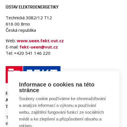
ÚSTAV ELEKTROENERGETIKY
Technická 3082/12 T12
616 00 Brno
Česká republika
Web:
www.ueen.fekt.vut.cz
E-mail:
fekt-ueen@vut.cz
Tel: +420 541 146 220
Informace o cookies na této
stránce
FAKULTA ELEKTROTECHNIKY
Soubory cookie používáme ke shromažďování
A KOMUNIKAČNÍCH
a analýze informací o výkonu a používání
TECHNOLOGIÍ, VUT V BRNĚ
webu, zajištění fungování funkcí ze sociálních
Technická 3058/10
médií a ke zlepšení a přizpůsobení obsahu a
616 00 Brno
reklam.