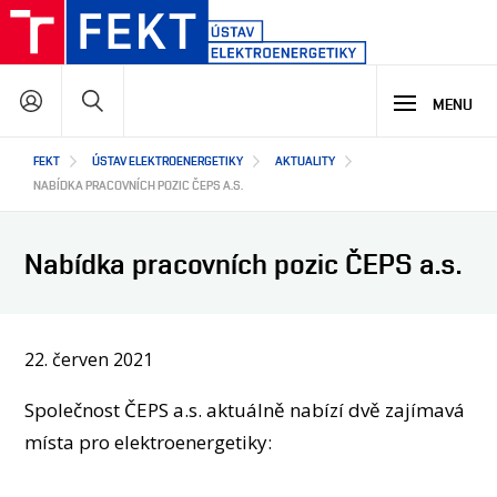
Přejít
k
hlavnímu
Hledat
obsahu
MENU
Hlavní
FEKT
ÚSTAV ELEKTROENERGETIKY
AKTUALITY
STUDIUM
navigace
NABÍDKA PRACOVNÍCH POZIC ČEPS A.S.
VÝZKUM A VÝVOJ
PROČ STUDOVAT NÁŠ PROGRAM
Nabídka pracovních pozic ČEPS a.s.
NABÍDKA STUDIJNÍCH PROGRAMŮ
VÝUKOVÉ LABORATOŘE
SPOLUPRÁCE
HLAVNÍ OBLASTI VÝZKUMU A VÝVOJE
22. červen 2021
VÝZKUMNÉ LABORATOŘE
CO ZAJÍMAVÉHO JSME NA ÚSTAVU VYZKOUMALI
O NÁS
JAK S NÁMI SPOLUPRACOVAT
Společnost ČEPS a.s. aktuálně nabízí dvě zajímavá
JAKÉ PROJEKTY U NÁS ŘEŠÍME
NAŠI PARTNEŘI
místa pro elektroenergetiky:
SEMINÁŘE A ŠKOLENÍ
EN
O ÚSTAVU