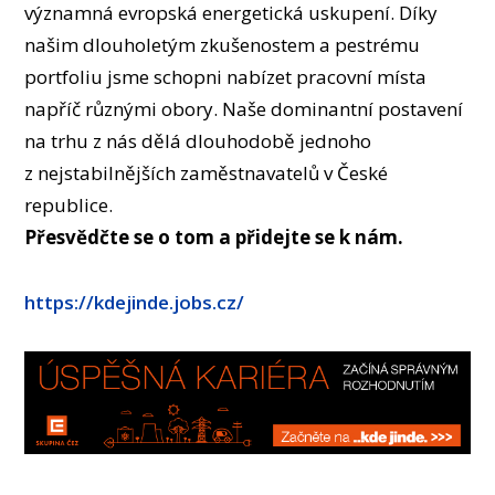
OSOBY
významná evropská energetická uskupení. Díky
našim dlouholetým zkušenostem a pestrému
LABORATOŘE
portfoliu jsme schopni nabízet pracovní místa
MÉDIA
napříč různými obory. Naše dominantní postavení
KONFERENCE A SOUTĚŽE
na trhu z nás dělá dlouhodobě jednoho
KONTAKT
z nejstabilnějších zaměstnavatelů v České
republice.
Přesvědčte se o tom a přidejte se k nám.
https://kdejinde.jobs.cz/