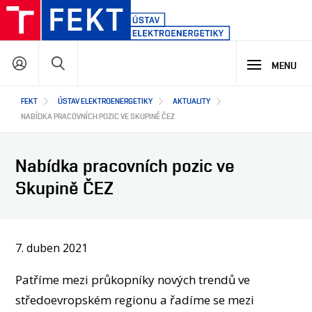
Přejít
k
hlavnímu
Hledat
obsahu
MENU
Hlavní
FEKT
ÚSTAV ELEKTROENERGETIKY
AKTUALITY
STUDIUM
navigace
NABÍDKA PRACOVNÍCH POZIC VE SKUPINĚ ČEZ
VÝZKUM A VÝVOJ
PROČ STUDOVAT NÁŠ PROGRAM
Nabídka pracovních pozic ve
NABÍDKA STUDIJNÍCH PROGRAMŮ
Skupině ČEZ
VÝUKOVÉ LABORATOŘE
SPOLUPRÁCE
HLAVNÍ OBLASTI VÝZKUMU A VÝVOJE
VÝZKUMNÉ LABORATOŘE
CO ZAJÍMAVÉHO JSME NA ÚSTAVU VYZKOUMALI
7. duben 2021
O NÁS
JAK S NÁMI SPOLUPRACOVAT
JAKÉ PROJEKTY U NÁS ŘEŠÍME
NAŠI PARTNEŘI
Patříme mezi průkopníky nových trendů ve
SEMINÁŘE A ŠKOLENÍ
EN
O ÚSTAVU
středoevropském regionu a řadíme se mezi