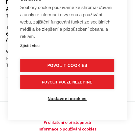
FAKULTA ELEKTROTECHNIKY
Soubory cookie používáme ke shromažďování
A KOMUNIKAČNÍCH
a analýze informací o výkonu a používání
TECHNOLOGIÍ, VUT V BRNĚ
webu, zajištění fungování funkcí ze sociálních
Technická 3058/10
médií a ke zlepšení a přizpůsobení obsahu a
616 00 Brno
reklam.
Česká republika
Zjistit více
Web:
www.fekt.vut.cz
E-mail:
fekt-info@vut.cz
Tel: +420 541 141 111
POVOLIT COOKIES
POVOLIT POUZE NEZBYTNÉ
Nastavení cookies
Copyright © 2026 VUT v Brně
Prohlášení o přístupnosti
Informace o používání cookies