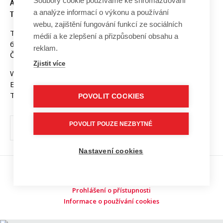
Soubory cookie používáme ke shromažďování
A KOMUNIKAČNÍCH
a analýze informací o výkonu a používání
TECHNOLOGIÍ, VUT V BRNĚ
webu, zajištění fungování funkcí ze sociálních
Technická 3058/10
médií a ke zlepšení a přizpůsobení obsahu a
616 00 Brno
reklam.
Česká republika
Zjistit více
Web:
www.fekt.vut.cz
E-mail:
fekt-info@vut.cz
Tel: +420 541 141 111
POVOLIT COOKIES
POVOLIT POUZE NEZBYTNÉ
Nastavení cookies
Copyright © 2026 VUT v Brně
Prohlášení o přístupnosti
Informace o používání cookies