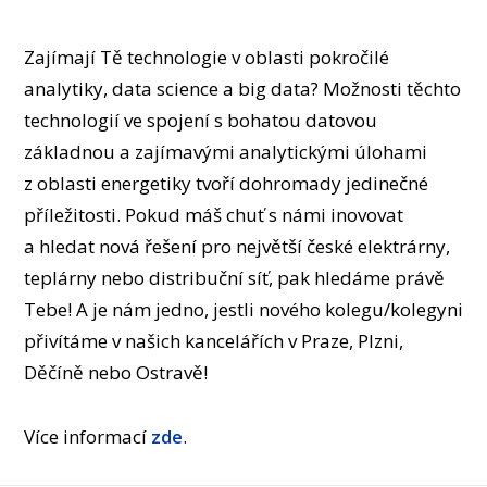
OSOBY
LABORATOŘE
Zajímají Tě technologie v oblasti pokročilé
MÉDIA
analytiky, data science a big data? Možnosti těchto
KONFERENCE A SOUTĚŽE
technologií ve spojení s bohatou datovou
KONTAKT
základnou a zajímavými analytickými úlohami
z oblasti energetiky tvoří dohromady jedinečné
příležitosti. Pokud máš chuť s námi inovovat
a hledat nová řešení pro největší české elektrárny,
teplárny nebo distribuční síť, pak hledáme právě
Tebe! A je nám jedno, jestli nového kolegu/kolegyni
přivítáme v našich kancelářích v Praze, Plzni,
Děčíně nebo Ostravě!
Více informací
zde
.