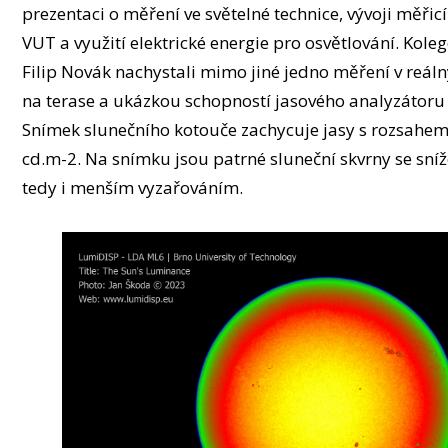
prezentaci o měření ve světelné technice, vývoji měřic
VUT a využití elektrické energie pro osvětlování. Kole
Filip Novák nachystali mimo jiné jedno měření v reá
na terase a ukázkou schopností jasového analyzátoru
Snímek slunečního kotouče zachycuje jasy s rozsahem
cd.m-2. Na snímku jsou patrné sluneční skvrny se sn
tedy i menším vyzařováním.