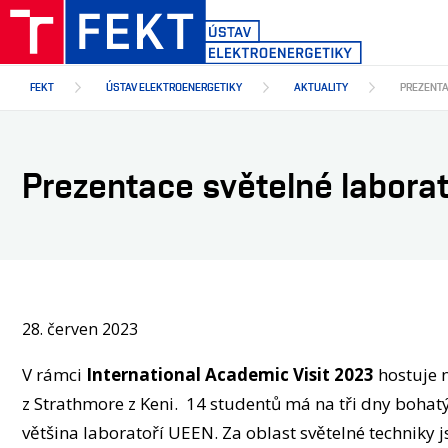
Přejít
k
hlavnímu
obsahu
FEKT
ÚSTAV ELEKTROENERGETIKY
AKTUALITY
PREZENTA
Prezentace světelné laborat
28. červen 2023
V rámci
International Academic Visit 2023
hostuje 
z Strathmore z Keni. 14 studentů má na tři dny boha
většina laboratoří UEEN. Za oblast světelné techniky j