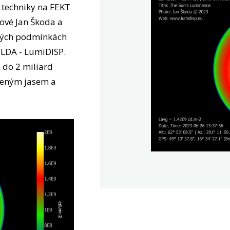
í techniky na FEKT
gové Jan Škoda a
lných podmínkách
 LDA - LumiDISP.
 do 2 miliard
íženým jasem a