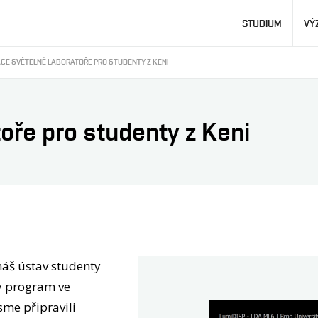
Hlavní
STUDIUM
VÝ
navigace
CE SVĚTELNÉ LABORATOŘE PRO STUDENTY Z KENI
oře pro studenty z Keni
náš ústav studenty
tý program ve
sme připravili