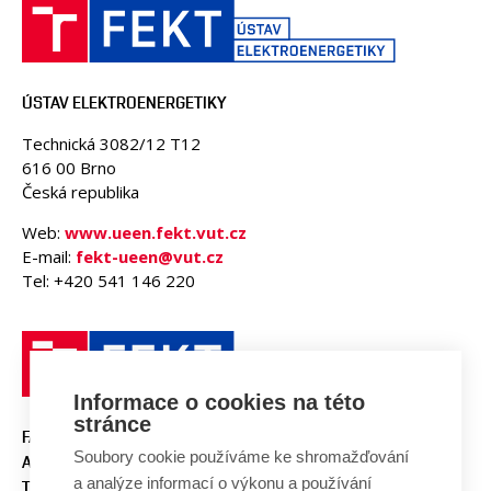
OSOBY
LABORATOŘE
MÉDIA
ÚSTAV ELEKTROENERGETIKY
KONFERENCE A SOUTĚŽE
Technická 3082/12 T12
KONTAKT
616 00 Brno
Česká republika
Web:
www.ueen.fekt.vut.cz
E-mail:
fekt-ueen@vut.cz
Tel: +420 541 146 220
Informace o cookies na této
stránce
FAKULTA ELEKTROTECHNIKY
Soubory cookie používáme ke shromažďování
A KOMUNIKAČNÍCH
a analýze informací o výkonu a používání
TECHNOLOGIÍ, VUT V BRNĚ