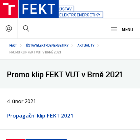
Přejít
k
hlavnímu
Hledat
obsahu
MENU
Hlavní
FEKT
ÚSTAV ELEKTROENERGETIKY
AKTUALITY
STUDIUM
navigace
PROMO KLIP FEKT VUT V BRNĚ 2021
VÝZKUM A VÝVOJ
PROČ STUDOVAT NÁŠ PROGRAM
Promo klip FEKT VUT v Brně 2021
NABÍDKA STUDIJNÍCH PROGRAMŮ
VÝUKOVÉ LABORATOŘE
SPOLUPRÁCE
HLAVNÍ OBLASTI VÝZKUMU A VÝVOJE
4. únor 2021
VÝZKUMNÉ LABORATOŘE
CO ZAJÍMAVÉHO JSME NA ÚSTAVU VYZKOUMALI
O NÁS
JAK S NÁMI SPOLUPRACOVAT
Propagační klip FEKT 2021
JAKÉ PROJEKTY U NÁS ŘEŠÍME
NAŠI PARTNEŘI
SEMINÁŘE A ŠKOLENÍ
EN
O ÚSTAVU