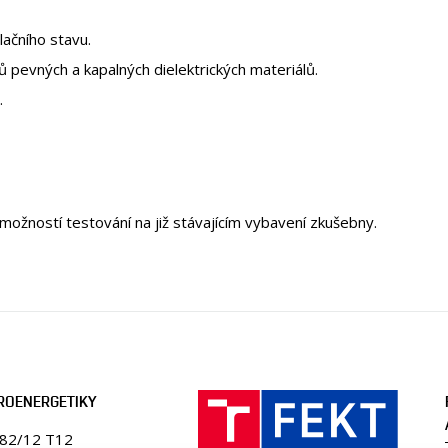
lačního stavu.
ů pevných a kapalných dielektrických materiálů.
.
 možností testování na již stávajícím vybavení zkušebny.
ROENERGETIKY
082/12 T12