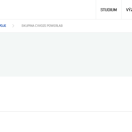
Hlavní
STUDIUM
VÝ
navigace
VOJE
SKUPINA CVVOZE POWERLAB