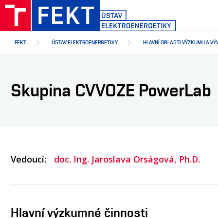
Přejít
k
hlavnímu
obsahu
FEKT
ÚSTAV ELEKTROENERGETIKY
HLAVNÍ OBLASTI VÝZKUMU A VÝ
Skupina CVVOZE PowerLab
Vedoucí
doc. Ing. Jaroslava Orságová, Ph.D.
Hlavní výzkumné činnosti