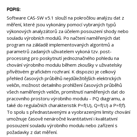
POPIS
Software CAS-SW v5.1 slouží na pokročilou analýzu dat z
měření, které jsou vykonány pomocí vybraných typů
výkonových analyzátorů za účelem posouzení shody nebo
souladu výrobních modulů. Po načtení naměřených dat
program na základě implementovaných algoritmů a
parametrů zadaných uživatelem vykoná tzv. post-
processing pro poskytnutí jednoznačného pohledu na
chování výrobního modulu během zkoušky v uživatelsky
přívětivém grafickém rozhraní. K dispozici je celkový
přehled časových průběhů nejdůležitějších elektrických
veličin, možnost detailního prohlížení časových průběhů
všech naměřených veličin, promítnutí naměřených dat do
pracovního prostoru výrobního modulu - PQ diagramu, a
také do regulačních charakteristik P=f(U), Q=f(U) a P=f(f).
To spolu s přednastavenými a vyobrazenými limity chování
umožnuje časově nenáročné kvantitativní i kvalitativní
posouzení souladu výrobního modulu nebo zařízení s
požadavky z dat měření.