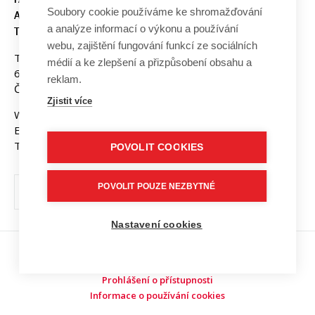
Soubory cookie používáme ke shromažďování
A KOMUNIKAČNÍCH
a analýze informací o výkonu a používání
TECHNOLOGIÍ, VUT V BRNĚ
webu, zajištění fungování funkcí ze sociálních
Technická 3058/10
médií a ke zlepšení a přizpůsobení obsahu a
616 00 Brno
reklam.
Česká republika
Zjistit více
Web:
www.fekt.vut.cz
E-mail:
fekt-info@vut.cz
Tel: +420 541 141 111
POVOLIT COOKIES
POVOLIT POUZE NEZBYTNÉ
Nastavení cookies
Copyright © 2026 VUT v Brně
Prohlášení o přístupnosti
Informace o používání cookies