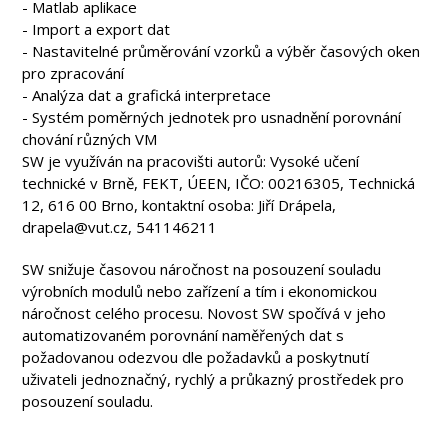
- Matlab aplikace
- Import a export dat
- Nastavitelné průměrování vzorků a výběr časových oken
pro zpracování
- Analýza dat a grafická interpretace
- Systém poměrných jednotek pro usnadnění porovnání
chování různých VM
SW je využíván na pracovišti autorů: Vysoké učení
technické v Brně, FEKT, ÚEEN, IČO: 00216305, Technická
12, 616 00 Brno, kontaktní osoba: Jiří Drápela,
drapela@vut.cz, 541146211
SW snižuje časovou náročnost na posouzení souladu
výrobních modulů nebo zařízení a tím i ekonomickou
náročnost celého procesu. Novost SW spočívá v jeho
automatizovaném porovnání naměřených dat s
požadovanou odezvou dle požadavků a poskytnutí
uživateli jednoznačný, rychlý a průkazný prostředek pro
posouzení souladu.