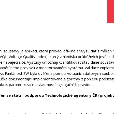
í soustavy je aplikací, která provádí off-line analýzu dat z měřen
QI (Voltage Quality Index), který z hlediska průběžných jevů i ud
 napájecí sítě. Výstupy umožňují kvantifikovat stav dané soustav
lity napětí nebo provozu v monitorovaném systému. Validace impl
ýz. Funkčnost SW byla ověřena pomocí vstupních datových souborů
učka dokumentující implementované algoritmy z pohledu podstaty
kce, parametrizace a vlastností agregačních pravidel.
en se státní podporou Technologické agentury ČR (projekt