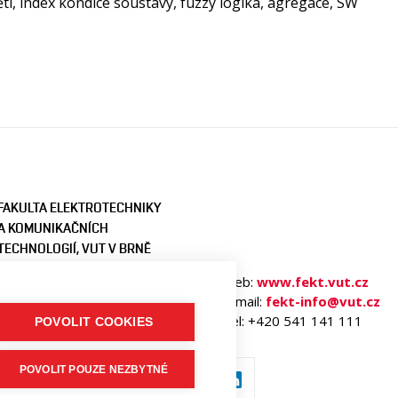
ětí, index kondice soustavy, fuzzy logika, agregace, SW
FAKULTA ELEKTROTECHNIKY
A KOMUNIKAČNÍCH
TECHNOLOGIÍ, VUT V BRNĚ
Technická 3058/10
Web:
www.fekt.vut.cz
616 00 Brno
E-mail:
fekt-info@vut.cz
Česká republika
Tel: +420 541 141 111
POVOLIT COOKIES
POVOLIT POUZE NEZBYTNÉ