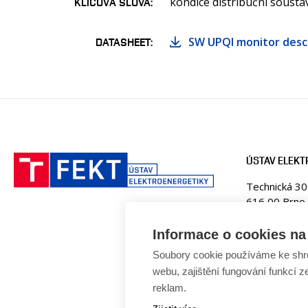
kondice distribuční soustav
KLÍČOVÁ SLOVA
SW UPQI monitor desc
DATASHEET
ÚSTAV ELEKT
Technická 3
616 00 Brno
Česká republ
Informace o cookies na 
Web:
www.ue
Soubory cookie používáme ke shr
E-mail:
fekt
webu, zajištění fungování funkcí z
Tel: +420 5
reklam.