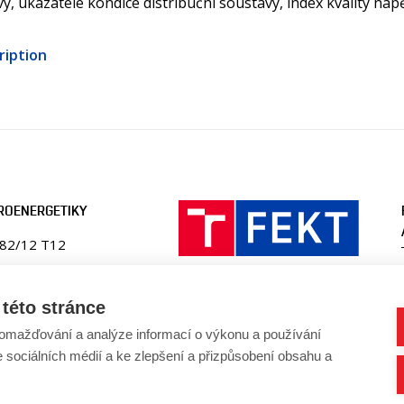
y, ukazatele kondice distribuční soustavy, index kvality nap
ription
ROENERGETIKY
082/12 T12
ika
této stránce
en.fekt.vut.cz
omažďování a analýze informací o výkonu a používání
-ueen@vut.cz
e sociálních médií a ke zlepšení a přizpůsobení obsahu a
41 146 220