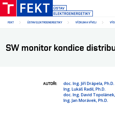
Přejít
k
hlavnímu
obsahu
FEKT
ÚSTAV ELEKTROENERGETIKY
VÝZKUM A VÝVOJ
VÝS
SW monitor kondice distrib
doc. Ing. Jiří Drápela, Ph.D.
AUTOŘI
Ing. Lukáš Radil, Ph.D.
doc. Ing. David Topolánek,
Ing. Jan Morávek, Ph.D.