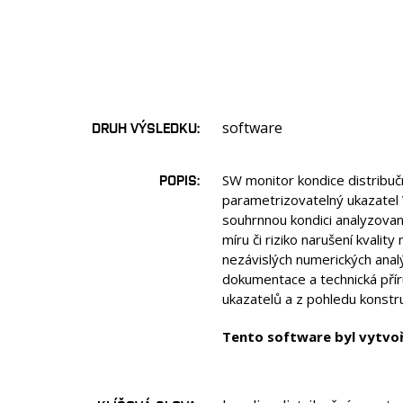
software
DRUH VÝSLEDKU
POPIS
SW monitor kondice distribučn
parametrizovatelný ukazatel V
souhrnnou kondici analyzované
míru či riziko narušení kva
nezávislých numerických anal
dokumentace a technická přír
ukazatelů a z pohledu konstru
Tento software byl vytvoř