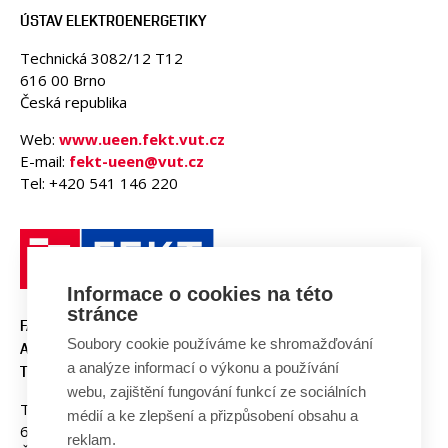
ÚSTAV ELEKTROENERGETIKY
Technická 3082/12 T12
616 00 Brno
Česká republika
Web:
www.ueen.fekt.vut.cz
E-mail:
fekt-ueen@vut.cz
Tel: +420 541 146 220
Informace o cookies na této
stránce
FAKULTA ELEKTROTECHNIKY
Soubory cookie používáme ke shromažďování
A KOMUNIKAČNÍCH
a analýze informací o výkonu a používání
TECHNOLOGIÍ, VUT V BRNĚ
webu, zajištění fungování funkcí ze sociálních
Technická 3058/10
médií a ke zlepšení a přizpůsobení obsahu a
616 00 Brno
reklam.