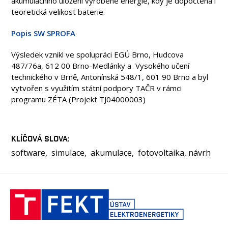
akumulačního uložení vyrobené energie, kdy je dopočtena i
teoretická velikost baterie.
Popis SW SPROFA
Výsledek vznikl ve spolupráci EGÚ Brno, Hudcova
487/76a, 612 00 Brno-Medlánky a Vysokého učení
technického v Brně, Antonínská 548/1, 601 90 Brno a byl
vytvořen s využitím státní podpory TAČR v rámci
programu ZÉTA (Projekt TJ04000003)
KLÍČOVÁ SLOVA
software
simulace
akumulace
fotovoltaika, návrh