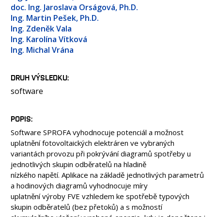
OSOBY
doc. Ing. Jaroslava Orságová, Ph.D.
Ing. Martin Pešek, Ph.D.
LABORATOŘE
Ing. Zdeněk Vala
MÉDIA
Ing. Karolína Vítková
KONFERENCE A SOUTĚŽE
Ing. Michal Vrána
KONTAKT
DRUH VÝSLEDKU
software
POPIS
Software SPROFA vyhodnocuje potenciál a možnost
uplatnění fotovoltaických elektráren ve vybraných
variantách provozu při pokrývání diagramů spotřeby u
jednotlivých skupin odběratelů na hladině
nízkého napětí. Aplikace na základě jednotlivých parametrů
a hodinových diagramů vyhodnocuje míry
uplatnění výroby FVE vzhledem ke spotřebě typových
skupin odběratelů (bez přetoků) a s možností