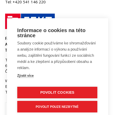
Tel: +420 541 146 220
Informace o cookies na této
stránce
FAKULTA ELEKTROTECHNIKY
Soubory cookie používáme ke shromažďování
A KOMUNIKAČNÍCH
a analýze informací o výkonu a používání
TECHNOLOGIÍ, VUT V BRNĚ
webu, zajištění fungování funkcí ze sociálních
Technická 3058/10
médií a ke zlepšení a přizpůsobení obsahu a
616 00 Brno
reklam.
Česká republika
Zjistit více
Web:
www.fekt.vut.cz
E-mail:
fekt-info@vut.cz
Tel: +420 541 141 111
POVOLIT COOKIES
POVOLIT POUZE NEZBYTNÉ