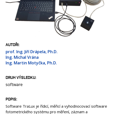
OSOBY
LABORATOŘE
MÉDIA
KONFERENCE A SOUTĚŽE
KONTAKT
AUTOŘI
prof. Ing. Jiří Drápela, Ph.D.
Ing. Michal Vrána
Ing. Martin Motyčka, Ph.D.
DRUH VÝSLEDKU
software
POPIS
Software TraLux je řídicí, měřicí a vyhodnocovací software
fotometrického systému pro měření, záznam a