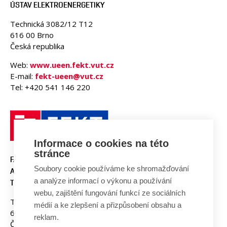
ÚSTAV ELEKTROENERGETIKY
Technická 3082/12 T12
616 00 Brno
Česká republika
Web:
www.ueen.fekt.vut.cz
E-mail:
fekt-ueen@vut.cz
Tel: +420 541 146 220
Informace o cookies na této
stránce
FAKULTA ELEKTROTECHNIKY
Soubory cookie používáme ke shromažďování
A KOMUNIKAČNÍCH
a analýze informací o výkonu a používání
TECHNOLOGIÍ, VUT V BRNĚ
webu, zajištění fungování funkcí ze sociálních
Technická 3058/10
médií a ke zlepšení a přizpůsobení obsahu a
616 00 Brno
reklam.
Česká republika