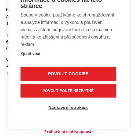
stránce
FAKULTA ELEKTROTECHNIKY
Soubory cookie používáme ke shromažďování
A KOMUNIKAČNÍCH
a analýze informací o výkonu a používání
TECHNOLOGIÍ, VUT V BRNĚ
webu, zajištění fungování funkcí ze sociálních
Technická 3058/10
médií a ke zlepšení a přizpůsobení obsahu a
616 00 Brno
reklam.
Česká republika
Zjistit více
Web:
www.fekt.vut.cz
E-mail:
fekt-info@vut.cz
Tel: +420 541 141 111
POVOLIT COOKIES
POVOLIT POUZE NEZBYTNÉ
Nastavení cookies
Copyright © 2026 VUT v Brně
Prohlášení o přístupnosti