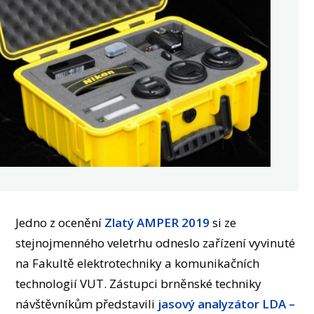
OSOBY
LABORATOŘE
MÉDIA
KONFERENCE A SOUTĚŽE
KONTAKT
Jedno z ocenění
Zlatý AMPER 2019
si ze
stejnojmenného veletrhu odneslo zařízení vyvinuté
na Fakultě elektrotechniky a komunikačních
technologií VUT. Zástupci brněnské techniky
návštěvníkům představili
jasový analyzátor LDA –