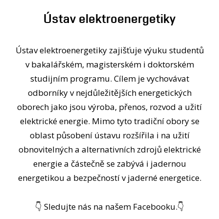
OSOBY
Ústav elektroenergetiky
LABORATOŘE
MÉDIA
Ústav elektroenergetiky zajišťuje výuku studentů
KONFERENCE A SOUTĚŽE
v bakalářském, magisterském i doktorském
KONTAKT
studijním programu. Cílem je vychovávat
odborníky v nejdůležitějších energetických
oborech jako jsou výroba, přenos, rozvod a užití
elektrické energie. Mimo tyto tradiční obory se
oblast působení ústavu rozšířila i na užití
obnovitelných a alternativních zdrojů elektrické
energie a částečně se zabývá i jadernou
energetikou a bezpečností v jaderné energetice.
👇 Sledujte nás na našem Facebooku.👇