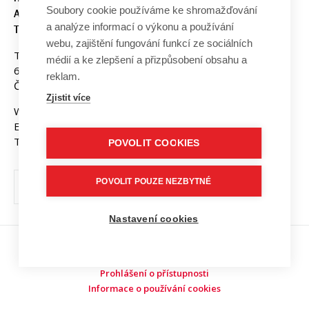
Soubory cookie používáme ke shromažďování
A KOMUNIKAČNÍCH
a analýze informací o výkonu a používání
TECHNOLOGIÍ, VUT V BRNĚ
webu, zajištění fungování funkcí ze sociálních
Technická 3058/10
médií a ke zlepšení a přizpůsobení obsahu a
616 00 Brno
reklam.
Česká republika
Zjistit více
Web:
www.fekt.vut.cz
E-mail:
fekt-info@vut.cz
Tel: +420 541 141 111
POVOLIT COOKIES
POVOLIT POUZE NEZBYTNÉ
Nastavení cookies
Copyright © 2026 VUT v Brně
Prohlášení o přístupnosti
Informace o používání cookies