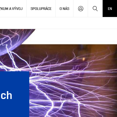
Hledat
ZKUM A VÝVOJ
SPOLUPRÁCE
O NÁS
EN
ech