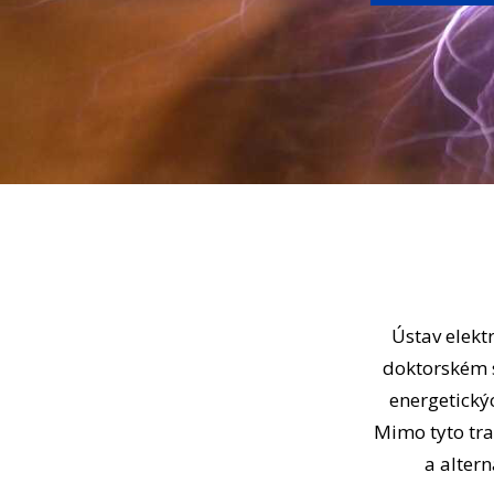
Ústav elekt
doktorském s
energetickýc
Mimo tyto tra
a altern