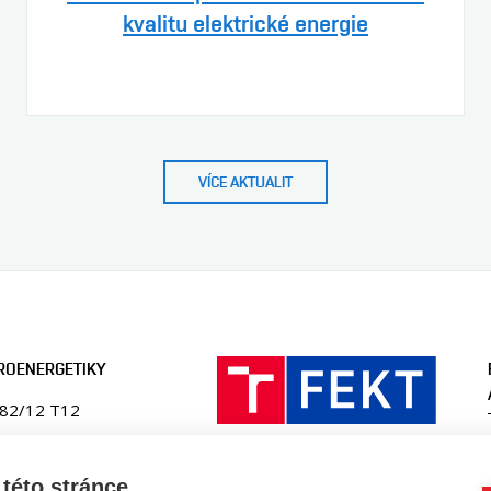
kvalitu elektrické energie
VÍCE AKTUALIT
ROENERGETIKY
082/12 T12
ika
této stránce