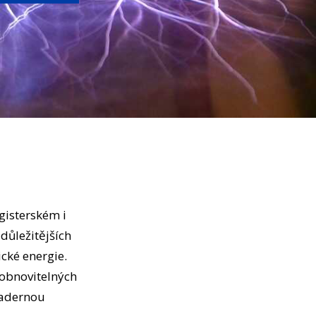
gisterském i
důležitějších
ické energie.
 obnovitelných
 jadernou