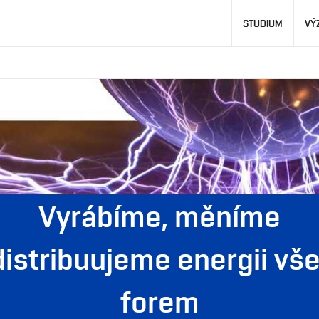
Hlavní
STUDIUM
VÝ
navigace
Vyrábíme, měníme
distribuujeme energii vš
forem