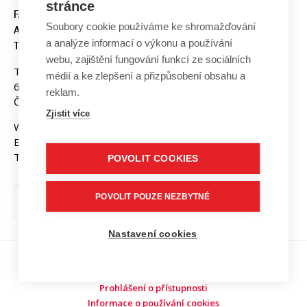
stránce
FAKULTA ELEKTROTECHNIKY
Soubory cookie používáme ke shromažďování
A KOMUNIKAČNÍCH
a analýze informací o výkonu a používání
TECHNOLOGIÍ, VUT V BRNĚ
webu, zajištění fungování funkcí ze sociálních
Technická 3058/10
médií a ke zlepšení a přizpůsobení obsahu a
616 00 Brno
reklam.
Česká republika
Zjistit více
Web:
www.fekt.vut.cz
E-mail:
fekt-info@vut.cz
Tel: +420 541 141 111
POVOLIT COOKIES
POVOLIT POUZE NEZBYTNÉ
Nastavení cookies
Copyright © 2026 VUT v Brně
Prohlášení o přístupnosti
Informace o používání cookies