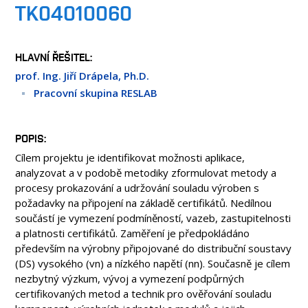
OSOBY
TK04010060
LABORATOŘE
MÉDIA
HLAVNÍ ŘEŠITEL
KONFERENCE A SOUTĚŽE
prof. Ing. Jiří Drápela, Ph.D.
KONTAKT
Pracovní skupina RESLAB
POPIS
Cílem projektu je identifikovat možnosti aplikace,
analyzovat a v podobě metodiky zformulovat metody a
procesy prokazování a udržování souladu výroben s
požadavky na připojení na základě certifikátů. Nedílnou
součástí je vymezení podmíněností, vazeb, zastupitelnosti
a platnosti certifikátů. Zaměření je předpokládáno
především na výrobny připojované do distribuční soustavy
(DS) vysokého (vn) a nízkého napětí (nn). Současně je cílem
nezbytný výzkum, vývoj a vymezení podpůrných
certifikovaných metod a technik pro ověřování souladu