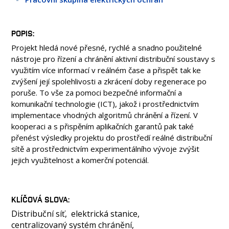
OSOBY
LABORATOŘE
POPIS
MÉDIA
Projekt hledá nové přesné, rychlé a snadno použitelné
KONFERENCE A SOUTĚŽE
nástroje pro řízení a chránění aktivní distribuční soustavy s
KONTAKT
využitím více informací v reálném čase a přispět tak ke
zvýšení její spolehlivosti a zkrácení doby regenerace po
poruše. To vše za pomoci bezpečné informační a
komunikační technologie (ICT), jakož i prostřednictvím
implementace vhodných algoritmů chránění a řízení. V
kooperaci a s přispěním aplikačních garantů pak také
přenést výsledky projektu do prostředí reálné distribuční
sítě a prostřednictvím experimentálního vývoje zvýšit
jejich využitelnost a komerční potenciál.
KLÍČOVÁ SLOVA
Distribuční síť
elektrická stanice
centralizovaný systém chránění