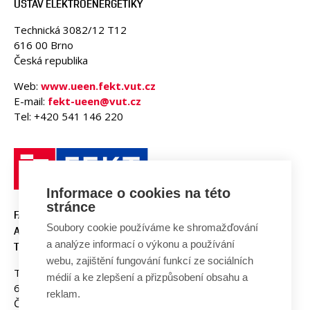
ÚSTAV ELEKTROENERGETIKY
Technická 3082/12 T12
616 00 Brno
Česká republika
Web:
www.ueen.fekt.vut.cz
E-mail:
fekt-ueen@vut.cz
Tel: +420 541 146 220
Informace o cookies na této
stránce
FAKULTA ELEKTROTECHNIKY
Soubory cookie používáme ke shromažďování
A KOMUNIKAČNÍCH
a analýze informací o výkonu a používání
TECHNOLOGIÍ, VUT V BRNĚ
webu, zajištění fungování funkcí ze sociálních
Technická 3058/10
médií a ke zlepšení a přizpůsobení obsahu a
616 00 Brno
reklam.
Česká republika