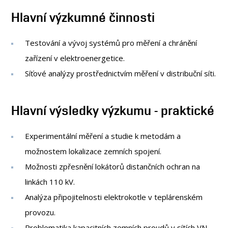
OSOBY
Hlavní výzkumné činnosti
LABORATOŘE
MÉDIA
Testování a vývoj systémů pro měření a chránění
KONFERENCE A SOUTĚŽE
zařízení v elektroenergetice.
KONTAKT
Síťové analýzy prostřednictvím měření v distribuční síti.
Hlavní výsledky výzkumu - praktické
Experimentální měření a studie k metodám a
možnostem lokalizace zemních spojení.
Možnosti zpřesnění lokátorů distančních ochran na
linkách 110 kV.
Analýza připojitelnosti elektrokotle v teplárenském
provozu.
Problematika kapacitních zemních proudů v sítích VN.