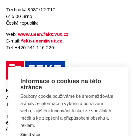
Technická 3082/12 T12
616 00 Brno
Česká republika
Web:
www.ueen.fekt.vut.cz
E-mail:
fekt-ueen@vut.cz
Tel: +420 541 146 220
Informace o cookies na této
stránce
FAKULTA ELEKTROTECHNIKY
Soubory cookie používáme ke shromažďování
A KOMUNIKAČNÍCH
a analýze informací o výkonu a používání
TECHNOLOGIÍ, VUT V BRNĚ
webu, zajištění fungování funkcí ze sociálních
Technická 3058/10
médií a ke zlepšení a přizpůsobení obsahu a
616 00 Brno
reklam.
Česká republika
Zjistit více