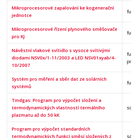
Mikroprocesorové zapalování ke kogenerační
funkč
jednotce
Mikroprocesorové řízení plynového směšovače
funkč
pro KJ
Návěstní vlakové svítidlo s vysoce svítivými
funkč
diodami NSV0x/1-11/2003 a LED NSV01xyab/4-
prot
10/2007
Systém pro měření a sběr dat ze solárních
funkč
systémů
Tmdgas: Program pro výpočet složení a
termodynamických vlastností termálního
soft
plazmatu až do 50 kK
Program pro výpočet standardních
termodynamických funkcí směsí složených z
soft