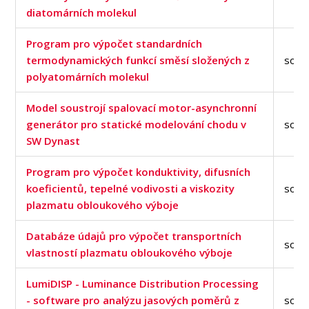
diatomárních molekul
Program pro výpočet standardních
termodynamických funkcí směsí složených z
soft
polyatomárních molekul
Model soustrojí spalovací motor-asynchronní
generátor pro statické modelování chodu v
soft
SW Dynast
Program pro výpočet konduktivity, difusních
koeficientů, tepelné vodivosti a viskozity
soft
plazmatu obloukového výboje
Databáze údajů pro výpočet transportních
soft
vlastností plazmatu obloukového výboje
LumiDISP - Luminance Distribution Processing
- software pro analýzu jasových poměrů z
soft