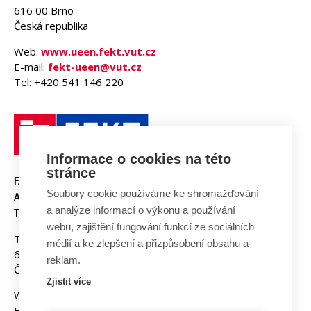
616 00 Brno
Česká republika
Web:
www.ueen.fekt.vut.cz
E-mail:
fekt-ueen@vut.cz
Tel: +420 541 146 220
Informace o cookies na této
stránce
FAKULTA ELEKTROTECHNIKY
Soubory cookie používáme ke shromažďování
A KOMUNIKAČNÍCH
a analýze informací o výkonu a používání
TECHNOLOGIÍ, VUT V BRNĚ
webu, zajištění fungování funkcí ze sociálních
Technická 3058/10
médií a ke zlepšení a přizpůsobení obsahu a
616 00 Brno
reklam.
Česká republika
Zjistit více
Web:
www.fekt.vut.cz
E-mail:
fekt-info@vut.cz