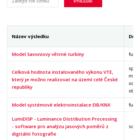
OSOBY
LABORATOŘE
MÉDIA
KONFERENCE A SOUTĚŽE
Název výsledku
Druh
KONTAKT
Model Savoniovy větrné turbíny
funkč
speci
Celková hodnota instalovaného výkonu VTE,
mapa
který je možno realizovat na území celé České
odbo
republiky
obs
Model systémové elektroinstalace EIB/KNX
funkč
LumiDISP - Luminance Distribution Processing
- software pro analýzu jasových poměrů z
soft
digitální fotografie