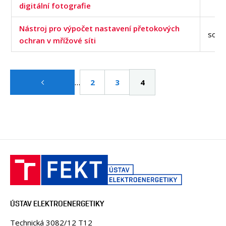
digitální fotografie
Nástroj pro výpočet nastavení přetokových
soft
ochran v mřížové síti
Pagination
…
Page
2
Page
3
Aktuální
4
stránka
ÚSTAV ELEKTROENERGETIKY
Technická 3082/12 T12